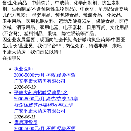
售:生化药品、中药饮片、中成药、化学药制剂、抗生素制
剂、生物制品(不含预防性生物制品)、中药材、乳制品(含婴幼
儿配方乳粉)、母婴用品、预包装食品、散装食品、化妆品、
卫生用品、医用包装材料、运动及健身器材、保健食品、医疗
器械、消毒用品、家用电器、电子器材、日用百货、文化用品
(不含弩)、塑料制品、眼镜、隐性眼镜等产品。
因企业发展需要，现面向社会长期高薪诚聘执业药师/中医医
生/店长/营业员。我们平台**，岗位众多，待遇丰厚，来吧！
平康大药房！我们虚位以待！
在招职位
执业医师
3000-5000元/月
不限
经验不限
广安平康大药房有限公司
2026-06-19
平康大药房招聘采购员1名
5000-8000元/月
高中/中专
1-3年
社保
团建
节日福利
8小时工作
广安平康大药房有限公司
2026-06-11
库房理货员
3000-5000元/月
不限
经验不限