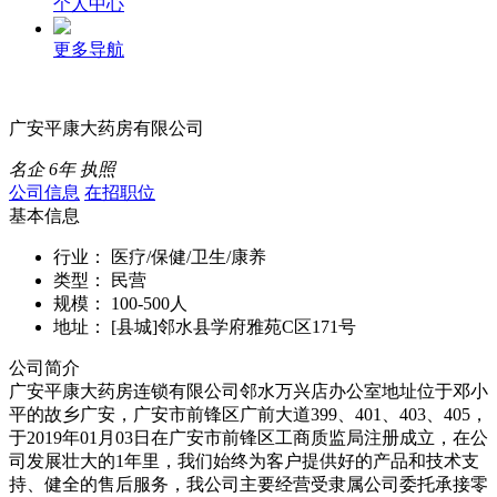
个人中心
更多导航
广安平康大药房有限公司
名企
6年
执照
公司信息
在招职位
基本信息
行业：
医疗/保健/卫生/康养
类型：
民营
规模：
100-500人
地址：
[县城]邻水县学府雅苑C区171号
公司简介
广安平康大药房连锁有限公司邻水万兴店办公室地址位于邓小
平的故乡广安，广安市前锋区广前大道399、401、403、405，
于2019年01月03日在广安市前锋区工商质监局注册成立，在公
司发展壮大的1年里，我们始终为客户提供好的产品和技术支
持、健全的售后服务，我公司主要经营受隶属公司委托承接零