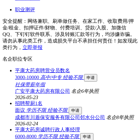
职业测评
安全提醒：网络兼职、刷单做任务、在家工作、收取费用/押
金/租金、扣押证件/财物、付费培训、贷款/入股、加微信
QQ、下钉钉软件联系、涉及转账汇款等行为，均涉嫌诈骗。
请勿从事此类工作，造成损失平台不承担任何责任！如发现此
类行为，
立即举报
名企职位专区
平康大药房聘营业员数名
3000-10000
高中/中专
经验不限
申请
社保
带薪年假
广安平康大药房有限公司
名企
6年
执照
2026-05-23
招聘帮厨1名
面议
学历不限
经验不限
申请
成都市川盾保安服务有限公司邻水分公司
名企
8年
执照
2026-02-24
平康大药房诚聘行政人事经理
6000-8000
学历不限
经验不限
申请