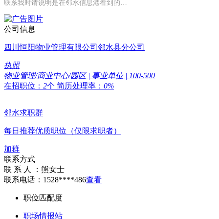
联系我时请说明是在邻水信息港看到的…
公司信息
四川恒阳物业管理有限公司邻水县分公司
执照
物业管理/商业中心/园区 | 事业单位 | 100-500
在招职位：
2
个
简历处理率：
0%
邻水求职群
每日推荐优质职位（仅限求职者）
加群
联系方式
联 系 人 ：
熊女士
联系电话：
1528****486
查看
职位匹配度
职场情报站