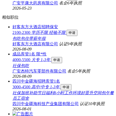
广安平康大药房有限公司
名企
6年
执照
2026-05-23
相似职位
好客东方大酒店招聘保安
2100-2300
学历不限
经验不限
申请
包吃
包住
带薪年假
好客东方大酒店有限公司
认证
9年
执照
2026-08-09
成品库管1名 限*性
4000-5500
大专
1-3年
申请
社保
包吃
广安杰特汽车零部件有限公司
名企
5年
执照
2026-08-09
四川中金疆海招聘库管1名
3000-4500
高中/中专
1-3年
申请
社保
加班补助
节日福利
8小时工作
环境好
晋升空间
包午餐
员工宿舍
四川中金疆海科技产业集团有限公司
认证
10年
执照
2026-08-01