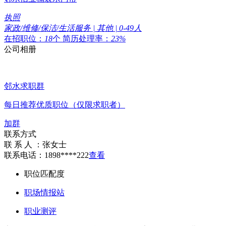
执照
家政/维修/保洁/生活服务 | 其他 | 0-49人
在招职位：
18
个
简历处理率：
23%
公司相册
邻水求职群
每日推荐优质职位（仅限求职者）
加群
联系方式
联 系 人 ：
张女士
联系电话：
1898****222
查看
职位匹配度
职场情报站
职业测评