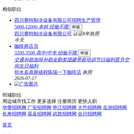
相似职位
四川赛特制冷设备有限公司招聘生产管理
5000-12000
本科
经验不限
申请
四川赛特制冷设备有限公司
认证
8年
执照
今天
咖啡师店员
3200-3500
高中/中专
经验不限
申请
交通补助
加班补助
全勤奖
团建
带薪培训
节日福利
晋升空
间
生日福利
邻水县鼎屏镇程陈瑞一下咖啡店
执照
2026-07-17
邻城职位
周边城市找工作 更多选择
注册简历 更快入职
华蓥招聘网
广安招聘网
垫江招聘网
大竹招聘网
岳池招聘网
长寿招聘网
渠县招聘网
武胜招聘网
合川招聘网
首页