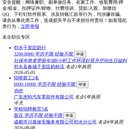
安全提醒：网络兼职、刷单做任务、在家工作、收取费用/押
金/租金、扣押证件/财物、付费培训、贷款/入股、加微信
QQ、下钉钉软件联系、涉及转账汇款等行为，均涉嫌诈骗。
请勿从事此类工作，造成损失平台不承担任何责任！如发现此
类行为，
立即举报
名企职位专区
邻水千里臣奶行
3200-8000
学历不限
经验不限
申请
社保
年终奖
带薪年假
8小时工作
环境好
晋升空间
生日福利
邻水县春城千里臣奶粉店
名企
2年
执照
2026-05-05
招喷胶工2名
6000-10000
学历不限
经验不限
申请
包吃
广安杰特汽车零部件有限公司
名企
5年
执照
今天
学校招聘教官5名
面议
学历不限
经验不限
申请
成都市川盾保安服务有限公司邻水分公司
名企
8年
执照
2026-08-08