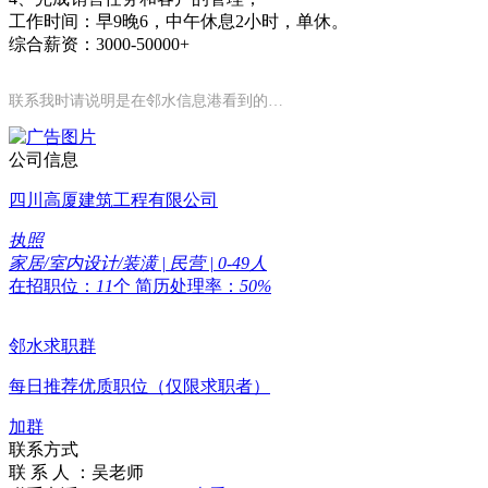
工作时间：早9晚6，中午休息2小时，单休。
综合薪资：3000-50000+
联系我时请说明是在邻水信息港看到的…
公司信息
四川高厦建筑工程有限公司
执照
家居/室内设计/装潢 | 民营 | 0-49人
在招职位：
11
个
简历处理率：
50%
邻水求职群
每日推荐优质职位（仅限求职者）
加群
联系方式
联 系 人 ：
吴老师