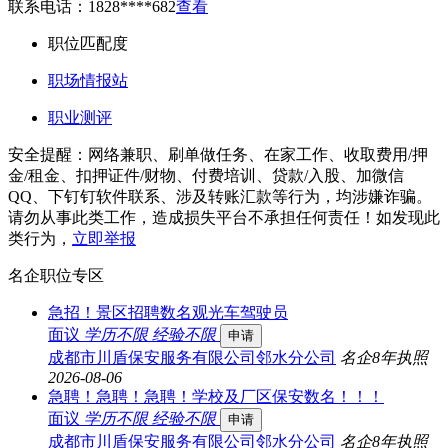
联系电话：
1828****682
查看
职位匹配度
职场情报站
职业测评
安全提醒：网络兼职、刷单做任务、在家工作、收取费用/押
金/租金、扣押证件/财物、付费培训、贷款/入股、加微信
QQ、下钉钉软件联系、涉及转账汇款等行为，均涉嫌诈骗。
请勿从事此类工作，造成损失平台不承担任何责任！如发现此
类行为，
立即举报
名企职位专区
急招！景区招聘数名观光车驾驶员
面议
学历不限
经验不限
申请
成都市川盾保安服务有限公司邻水分公司
名企
8年
执照
2026-08-06
急聘！急聘！急聘！学校及厂区保安数名！！！
面议
学历不限
经验不限
申请
成都市川盾保安服务有限公司邻水分公司
名企
8年
执照