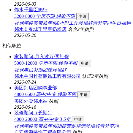
2026-06-03
邻水千里臣奶行
3200-8000
学历不限
经验不限
申请
社保
年终奖
带薪年假
8小时工作
环境好
晋升空间
生日福利
邻水县春城千里臣奶粉店
名企
2年
执照
2026-05-20
相似职位
家装顾问-月入过万/买社保
5000-12000
学历不限
经验不限
申请
社保
电话补助
团建
环境好
邻水兰国竹蔓装饰工程有限公司
认证
2年
执照
2026-07-24
美团到店团购事业部
4800-6500
高中/中专
经验不限
申请
美团外卖邻水站
执照
2026-06-16
装修顾问（长期）
4000-20000
高中/中专
3-5年
申请
社保
年终奖
带薪年假
团建
带薪培训
环境好
晋升空间
广安辉源装饰工程有限公司
执照