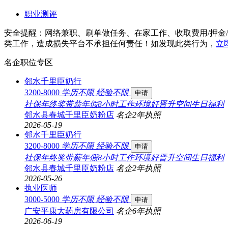
职业测评
安全提醒：网络兼职、刷单做任务、在家工作、收取费用/押金
类工作，造成损失平台不承担任何责任！如发现此类行为，
立
名企职位专区
邻水千里臣奶行
3200-8000
学历不限
经验不限
申请
社保
年终奖
带薪年假
8小时工作
环境好
晋升空间
生日福利
邻水县春城千里臣奶粉店
名企
2年
执照
2026-05-19
邻水千里臣奶行
3200-8000
学历不限
经验不限
申请
社保
年终奖
带薪年假
8小时工作
环境好
晋升空间
生日福利
邻水县春城千里臣奶粉店
名企
2年
执照
2026-05-26
执业医师
3000-5000
学历不限
经验不限
申请
广安平康大药房有限公司
名企
6年
执照
2026-06-19