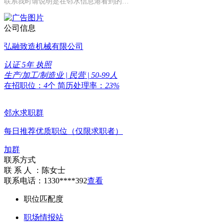
联系我时请说明是在邻水信息港看到的…
公司信息
弘融致造机械有限公司
认证
5年
执照
生产/加工/制造业 | 民营 | 50-99人
在招职位：
4
个
简历处理率：
23%
邻水求职群
每日推荐优质职位（仅限求职者）
加群
联系方式
联 系 人 ：
陈女士
联系电话：
1330****392
查看
职位匹配度
职场情报站