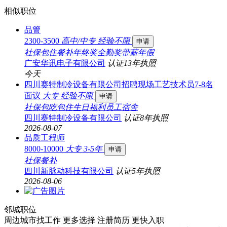
相似职位
品管
2300-3500
高中/中专
经验不限
申请
社保
包住
餐补
年终奖
全勤奖
带薪年假
广安华讯电子有限公司
认证
13年
执照
今天
四川赛特制冷设备有限公司招聘现场工艺技术员7-8名
面议
大专
经验不限
申请
社保
包吃
包住
生日福利
员工宿舍
四川赛特制冷设备有限公司
认证
8年
执照
2026-08-07
品质工程师
8000-10000
大专
3-5年
申请
社保
餐补
四川新脉动科技有限公司
认证
5年
执照
2026-08-06
邻城职位
周边城市找工作 更多选择
注册简历 更快入职